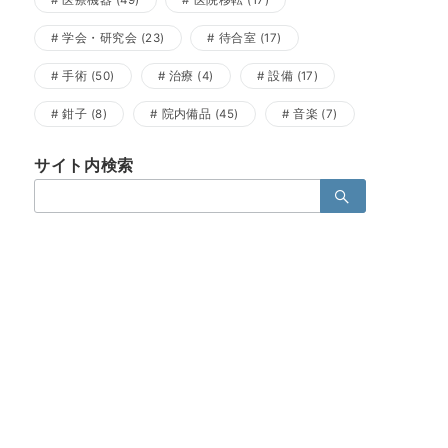
医療機器
(49)
医院移転
(17)
学会・研究会
(23)
待合室
(17)
手術
(50)
治療
(4)
設備
(17)
鉗子
(8)
院内備品
(45)
音楽
(7)
サイト内検索
検
索：