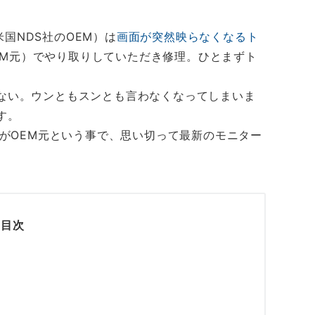
米国NDS社のOEM）は
画面が突然映らなくなるト
OEM元）でやり取りしていただき修理。ひとまずト
ない。ウンともスンとも言わなくなってしまいま
す。
OがOEM元という事で、思い切って最新のモニター
目次