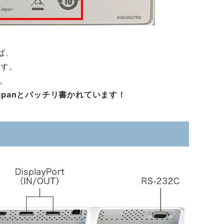
ば、
ます。
。
n Japanとバッチリ書かれています！