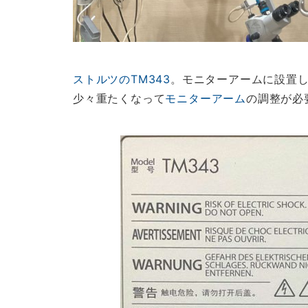
ストルツのTM343
。モニターアームに設置
少々重たくなって
モニターアーム
の調整が必