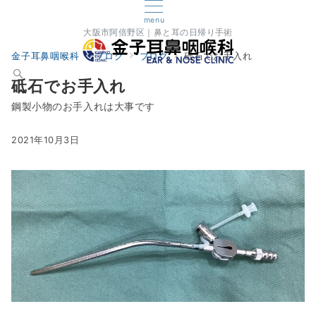
menu
大阪市阿倍野区｜鼻と耳の日帰り手術
金子耳鼻咽喉科
ブログ
ブログ
砥石でお手入れ
砥石でお手入れ
鋼製小物のお手入れは大事です
2021年10月3日