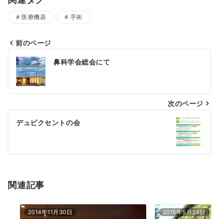
医療機器
手術
前のページ
投
鼻科学会総会にて
稿
ナ
次のページ
ビ
ゲ
デュピクセントの会
ー
シ
ョ
関連記事
ン
2014年11月30日
2015年5月26日