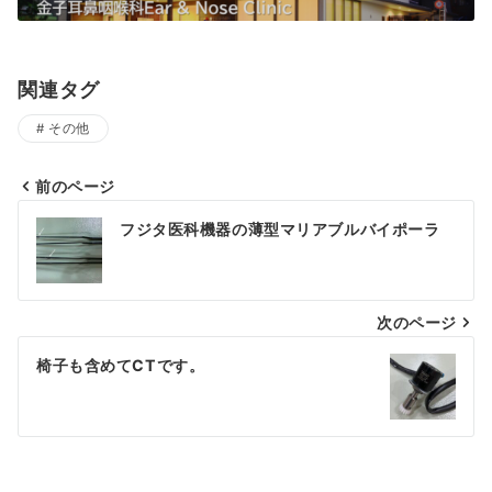
関連タグ
その他
前のページ
投
フジタ医科機器の薄型マリアブルバイポーラ
稿
ナ
次のページ
ビ
ゲ
椅子も含めてCTです。
ー
シ
ョ