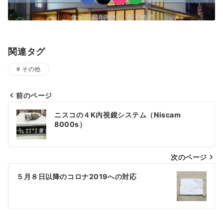
関連タグ
その他
前のページ
投
ニスコの４K内視鏡システム（Niscam
稿
8000s）
ナ
次のページ
ビ
ゲ
５月８日以降のコロナ2019への対応
ー
シ