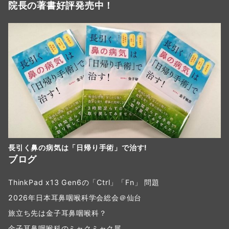
院長の著書好評発売中！
長引く鼻の病気は「日帰り手術」で治す!
ブログ
ThinkPad x13 Gen6の「Ctrl」「Fn」 問題
2026年日本耳鼻咽喉科学会総会＠仙台
旅立ち先は金子耳鼻咽喉科？
金子耳鼻咽喉科のミャクミャク展