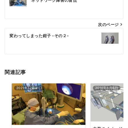
ネットワーク障害の盲点
稿
ナ
次のページ
ビ
ゲ
変わってしまった鉗子 -その２-
ー
シ
ョ
関連記事
ン
2021年12月31日
2014年6月6日